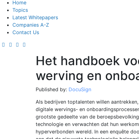
Home
Topics
Latest Whitepapers
Companies A-Z
Contact Us
Het handboek voo
werving en onboa
Published by:
DocuSign
Als bedrijven toptalenten willen aantrekke
digitale wervings- en onboardingsprocessen
grootste gedeelte van de beroepsbevolking,
technologie en verwachten dat hun werkomg
hyperverbonden wereld. In een enquête door
aan dat de nieuwste technologieën belangri