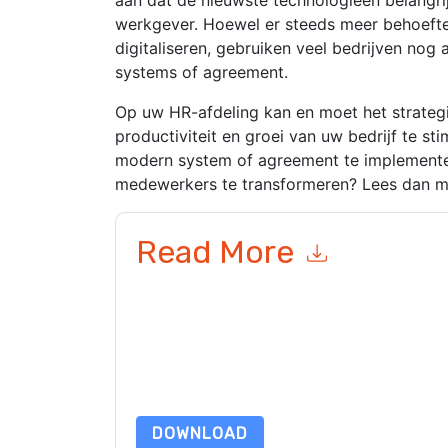
werkgever. Hoewel er steeds meer behoefte
digitaliseren, gebruiken veel bedrijven nog
systems of agreement.
Op uw HR-afdeling kan en moet het strate
productiviteit en groei van uw bedrijf te st
modern system of agreement te implement
medewerkers te transformeren? Lees dan m
Read More
By submitting this form you agree to
DocuSign
c
or by telephone. You may unsubscribe at any ti
are subject to their Privacy Notice.
By requesting this resource you agree to our ter
Notice
. If you have any further questions ple
DOWNLOAD