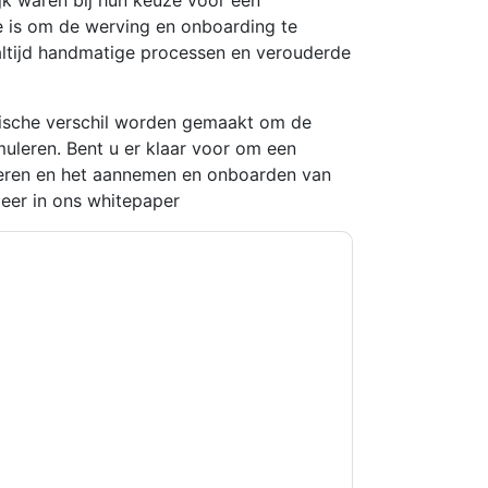
 is om de werving en onboarding te
 altijd handmatige processen en verouderde
gische verschil worden gemaakt om de
imuleren. Bent u er klaar voor om een
eren en het aannemen en onboarden van
eer in ons whitepaper
ontacting you with marketing-related emails
me.
DocuSign
web sites and communications
ms of use. All data is protected by our
Privacy
ase email dataprotection@techpublishhub.com